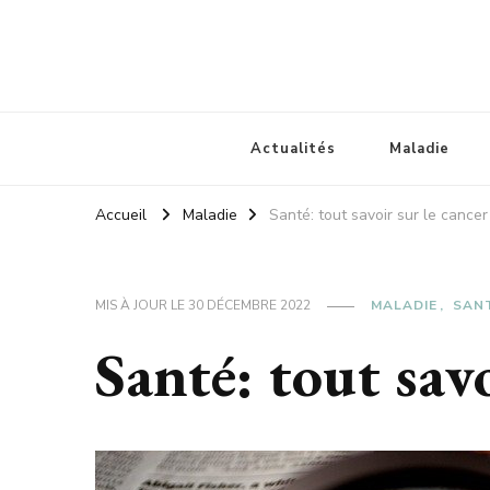
Trisomie21 93
L'actu santé
Actualités
Maladie
Accueil
Maladie
Santé: tout savoir sur le cancer
MIS À JOUR LE
30 DÉCEMBRE 2022
MALADIE
SAN
Santé: tout savo