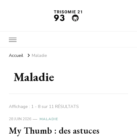
Trisomie21 93
L'actu santé
Accueil
Maladie
Maladie
Affichage : 1 - 8 sur 11 RÉSULTATS
28 JUIN 2026
MALADIE
My Thumb : des astuces