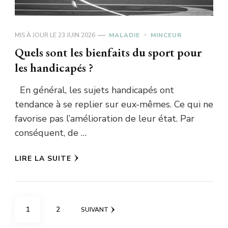
MIS À JOUR LE
23 JUIN 2026
MALADIE
MINCEUR
Quels sont les bienfaits du sport pour
les handicapés ?
En général, les sujets handicapés ont
tendance à se replier sur eux-mêmes. Ce qui ne
favorise pas l’amélioration de leur état. Par
conséquent, de …
LIRE LA SUITE
Pagination
PAGE
PAGE
1
2
SUIVANT
des