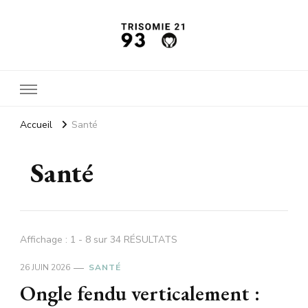
Trisomie21 93
L'actu santé
Accueil
Santé
Santé
Affichage : 1 - 8 sur 34 RÉSULTATS
26 JUIN 2026
SANTÉ
Ongle fendu verticalement :