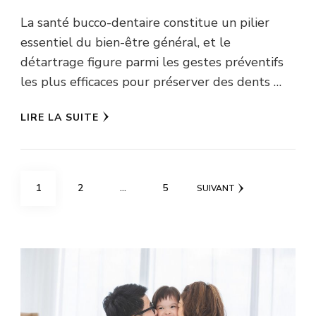
La santé bucco-dentaire constitue un pilier
essentiel du bien-être général, et le
détartrage figure parmi les gestes préventifs
les plus efficaces pour préserver des dents …
LIRE LA SUITE
Pagination
PAGE
PAGE
PAGE
1
2
…
5
SUIVANT
des
publications