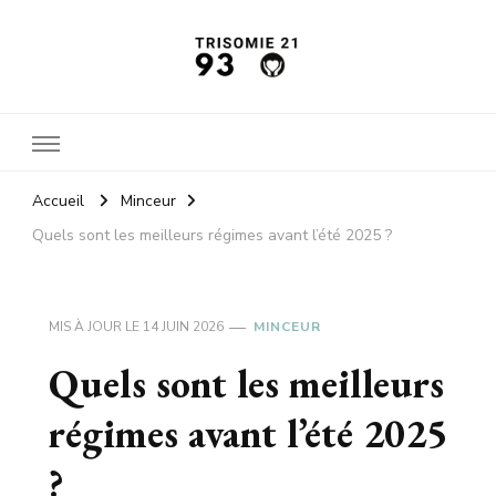
Trisomie21 93
L'actu santé
Accueil
Minceur
Quels sont les meilleurs régimes avant l’été 2025 ?
MIS À JOUR LE
14 JUIN 2026
MINCEUR
Quels sont les meilleurs
régimes avant l’été 2025
?