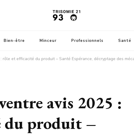
Bien-être
Minceur
Professionnels
Santé
: rôle et efficacité du produit – Santé Espérance, décryptage des méc
entre avis 2025 :
té du produit –