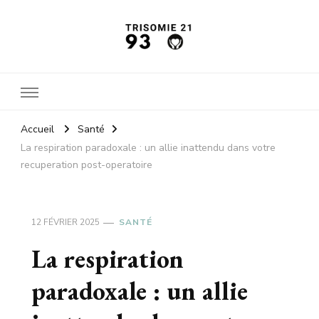
Trisomie21 93
L'actu santé
Accueil
Santé
La respiration paradoxale : un allie inattendu dans votre
recuperation post-operatoire
12 FÉVRIER 2025
SANTÉ
La respiration
paradoxale : un allie