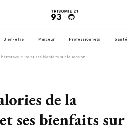
Bien-être
Minceur
Professionnels
Santé
 betterave cuite et ses bienfaits sur la tension
lories de la
et ses bienfaits sur