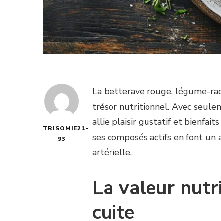
La betterave rouge, légume-rac
trésor nutritionnel. Avec seule
allie plaisir gustatif et bienfai
TRISOMIE21-
ses composés actifs en font un 
93
artérielle.
La valeur nutr
cuite