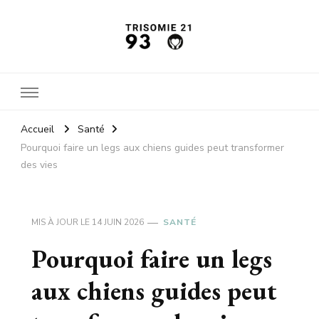
Trisomie21 93
L'actu santé
Accueil
Santé
Pourquoi faire un legs aux chiens guides peut transformer
des vies
MIS À JOUR LE
14 JUIN 2026
SANTÉ
Pourquoi faire un legs
aux chiens guides peut