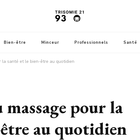
Bien-être
Minceur
Professionnels
Santé
 la santé et le bien-être au quotidien
u massage pour la
-être au quotidien