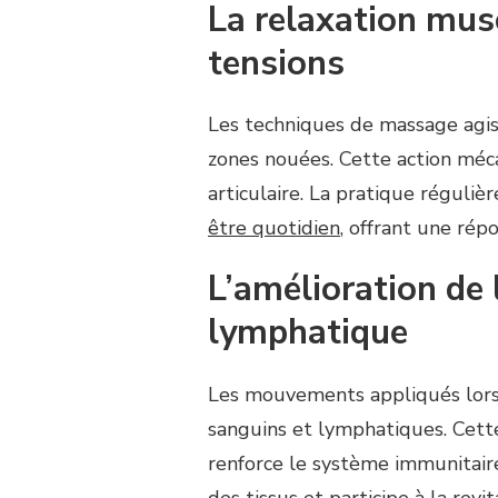
La relaxation musc
tensions
Les techniques de massage agis
zones nouées. Cette action méca
articulaire. La pratique réguli
être quotidien
, offrant une ré
L’amélioration de 
lymphatique
Les mouvements appliqués lors 
sanguins et lymphatiques. Cette 
renforce le système immunitaire
des tissus et participe à la revit