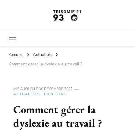
Trisomie21 93
L'actu santé
Accueil
Actualités
Comment gérer la dyslexie au travail ?
MIS À JOUR LE
30 DÉCEMBRE 2022
ACTUALITÉS
BIEN-ÊTRE
Comment gérer la
dyslexie au travail ?