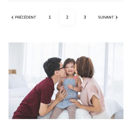
Pagination
PAGE
PAGE
PAGE
1
2
3
PRÉCÉDENT
SUIVANT
des
publications