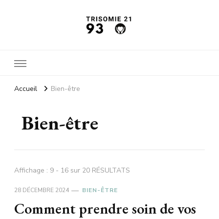
Trisomie21 93
L'actu santé
Accueil
Bien-être
Bien-être
Affichage : 9 - 16 sur 20 RÉSULTATS
28 DÉCEMBRE 2024
BIEN-ÊTRE
Comment prendre soin de vos